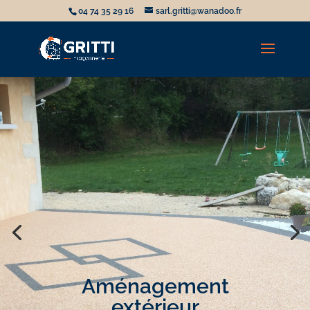
04 74 35 29 16
sarl.gritti@wanadoo.fr
Aménagement
extérieur