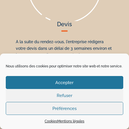
Devis

A la suite du rendez-vous, l'entreprise rédigera
votre devis dans un délai de 3 semaines environ et
l’enverra par mail ou par courrier à votre
convenance. Il sera accompagné des conditions
Nous utilisons des cookies pour optimiser notre site web et notre service.
générales de marché ainsi que l’attestation pour la
TVA à 10 %, si cela s’avère nécessaire.
Accepter
Refuser
Préférences
4
Cookies
Mentions légales